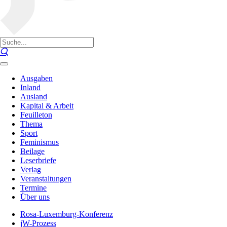
Ausgaben
Inland
Ausland
Kapital & Arbeit
Feuilleton
Thema
Sport
Feminismus
Beilage
Leserbriefe
Verlag
Veranstaltungen
Termine
Über uns
Rosa-Luxemburg-Konferenz
jW-Prozess