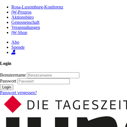
Zum
Rosa-Luxemburg-Konferenz
Inhalt
jW-Prozess
der
Aktionsbüro
Seite
Genossenschaft
Veranstaltungen
jW-Shop
Abo
Spende
Login
Benutzername
Passwort
Login
Passwort vergessen?