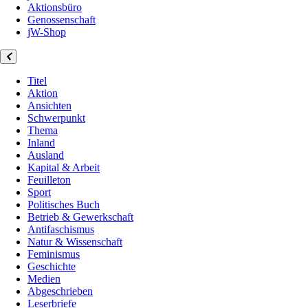
Aktionsbüro
Genossenschaft
jW-Shop
Titel
Aktion
Ansichten
Schwerpunkt
Thema
Inland
Ausland
Kapital & Arbeit
Feuilleton
Sport
Politisches Buch
Betrieb & Gewerkschaft
Antifaschismus
Natur & Wissenschaft
Feminismus
Geschichte
Medien
Abgeschrieben
Leserbriefe