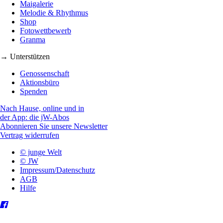
Maigalerie
Melodie & Rhythmus
Shop
Fotowettbewerb
Granma
→ Unterstützen
Genossenschaft
Aktionsbüro
Spenden
Nach Hause, online und in
der App: die jW-Abos
Abonnieren Sie unsere Newsletter
Vertrag widerrufen
© junge Welt
© JW
Impressum/Datenschutz
AGB
Hilfe