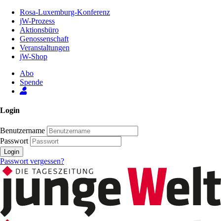
Zum
Rosa-Luxemburg-Konferenz
Inhalt
jW-Prozess
der
Aktionsbüro
Seite
Genossenschaft
Veranstaltungen
jW-Shop
Abo
Spende
Login
Benutzername
Passwort
Login
Passwort vergessen?