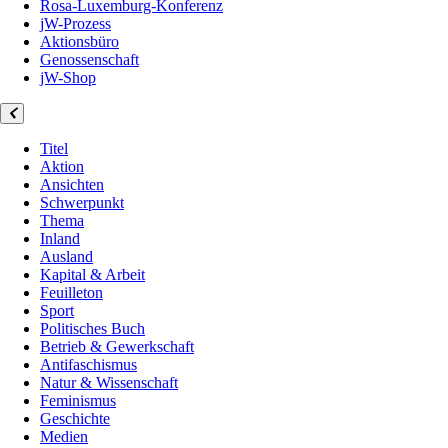
Rosa-Luxemburg-Konferenz
jW-Prozess
Aktionsbüro
Genossenschaft
jW-Shop
Titel
Aktion
Ansichten
Schwerpunkt
Thema
Inland
Ausland
Kapital & Arbeit
Feuilleton
Sport
Politisches Buch
Betrieb & Gewerkschaft
Antifaschismus
Natur & Wissenschaft
Feminismus
Geschichte
Medien