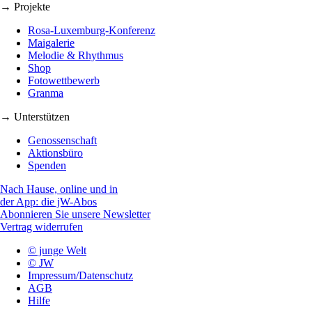
→ Projekte
Rosa-Luxemburg-Konferenz
Maigalerie
Melodie & Rhythmus
Shop
Fotowettbewerb
Granma
→ Unterstützen
Genossenschaft
Aktionsbüro
Spenden
Nach Hause, online und in
der App: die jW-Abos
Abonnieren Sie unsere Newsletter
Vertrag widerrufen
© junge Welt
© JW
Impressum/Datenschutz
AGB
Hilfe