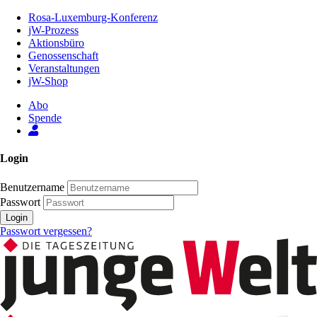
Zum
Rosa-Luxemburg-Konferenz
Inhalt
jW-Prozess
der
Aktionsbüro
Seite
Genossenschaft
Veranstaltungen
jW-Shop
Abo
Spende
Login
Benutzername
Passwort
Login
Passwort vergessen?