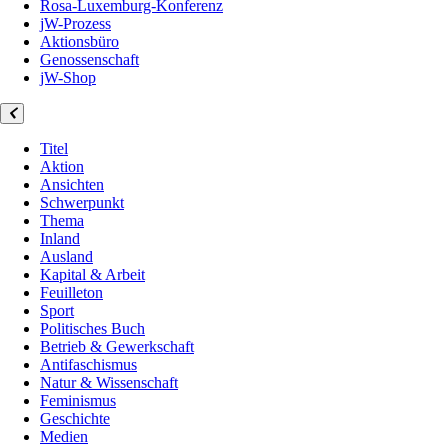
Rosa-Luxemburg-Konferenz
jW-Prozess
Aktionsbüro
Genossenschaft
jW-Shop
Titel
Aktion
Ansichten
Schwerpunkt
Thema
Inland
Ausland
Kapital & Arbeit
Feuilleton
Sport
Politisches Buch
Betrieb & Gewerkschaft
Antifaschismus
Natur & Wissenschaft
Feminismus
Geschichte
Medien