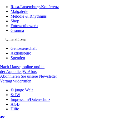
Rosa-Luxemburg-Konferenz
Maigalerie
Melodie & Rhythmus
Shop
Fotowettbewerb
Granma
→ Unterstützen
Genossenschaft
Aktionsbüro
Spenden
Nach Hause, online und in
der App: die jW-Abos
Abonnieren Sie unsere Newsletter
Vertrag widerrufen
© junge Welt
© JW
Impressum/Datenschutz
AGB
Hilfe