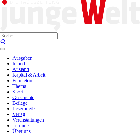
Ausgaben
Inland
Ausland
Kapital & Arbeit
Feuilleton
Thema
Sport
Geschichte
Beilage
Leserbriefe
Verlag
Veranstaltungen
Termine
Über uns