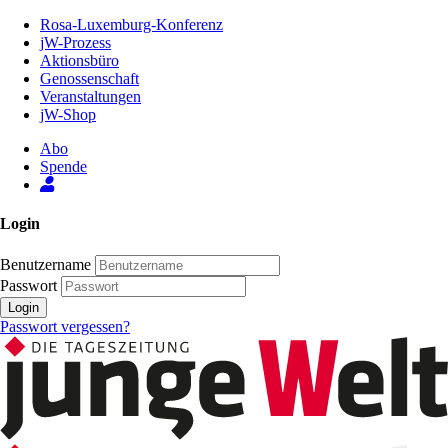
Zum
Rosa-Luxemburg-Konferenz
Inhalt
jW-Prozess
der
Aktionsbüro
Seite
Genossenschaft
Veranstaltungen
jW-Shop
Abo
Spende
Login
Benutzername
Passwort
Login
Passwort vergessen?