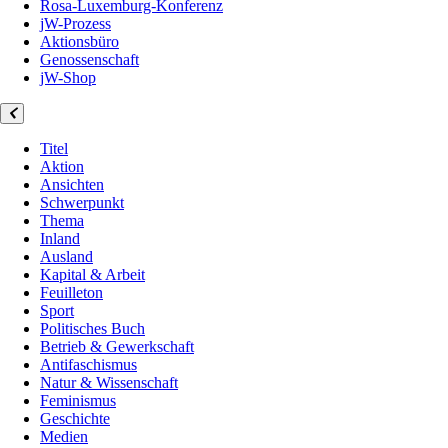
Rosa-Luxemburg-Konferenz
jW-Prozess
Aktionsbüro
Genossenschaft
jW-Shop
Titel
Aktion
Ansichten
Schwerpunkt
Thema
Inland
Ausland
Kapital & Arbeit
Feuilleton
Sport
Politisches Buch
Betrieb & Gewerkschaft
Antifaschismus
Natur & Wissenschaft
Feminismus
Geschichte
Medien