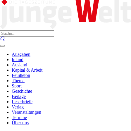
Ausgaben
Inland
Ausland
Kapital & Arbeit
Feuilleton
Thema
Sport
Geschichte
Beilage
Leserbriefe
Verlag
Veranstaltungen
Termine
Über uns