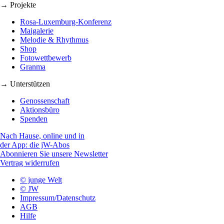
→ Projekte
Rosa-Luxemburg-Konferenz
Maigalerie
Melodie & Rhythmus
Shop
Fotowettbewerb
Granma
→ Unterstützen
Genossenschaft
Aktionsbüro
Spenden
Nach Hause, online und in
der App: die jW-Abos
Abonnieren Sie unsere Newsletter
Vertrag widerrufen
© junge Welt
© JW
Impressum/Datenschutz
AGB
Hilfe