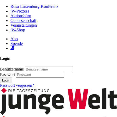
Zum
Rosa-Luxemburg-Konferenz
Inhalt
jW-Prozess
der
Aktionsbüro
Seite
Genossenschaft
Veranstaltungen
jW-Shop
Abo
Spende
Login
Benutzername
Passwort
Login
Passwort vergessen?