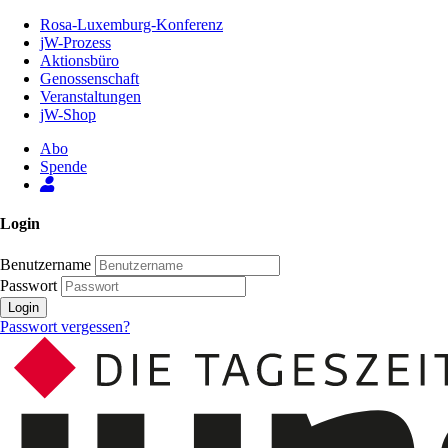
Zum
Rosa-Luxemburg-Konferenz
Inhalt
jW-Prozess
der
Aktionsbüro
Seite
Genossenschaft
Veranstaltungen
jW-Shop
Abo
Spende
Login
Benutzername
Passwort
Login
Passwort vergessen?