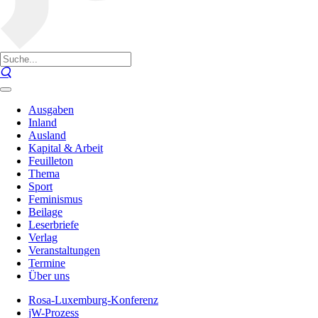
Ausgaben
Inland
Ausland
Kapital & Arbeit
Feuilleton
Thema
Sport
Feminismus
Beilage
Leserbriefe
Verlag
Veranstaltungen
Termine
Über uns
Rosa-Luxemburg-Konferenz
jW-Prozess