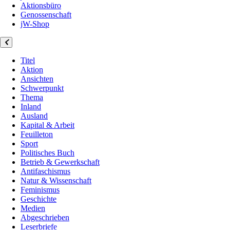
Aktionsbüro
Genossenschaft
jW-Shop
Titel
Aktion
Ansichten
Schwerpunkt
Thema
Inland
Ausland
Kapital & Arbeit
Feuilleton
Sport
Politisches Buch
Betrieb & Gewerkschaft
Antifaschismus
Natur & Wissenschaft
Feminismus
Geschichte
Medien
Abgeschrieben
Leserbriefe