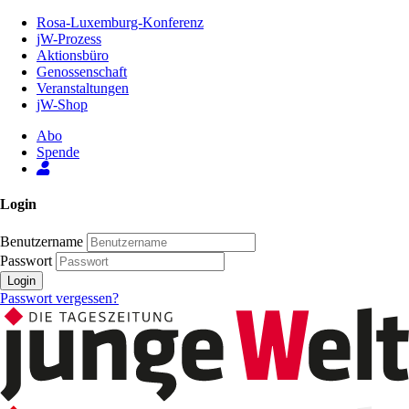
Zum
Rosa-Luxemburg-Konferenz
Inhalt
jW-Prozess
der
Aktionsbüro
Seite
Genossenschaft
Veranstaltungen
jW-Shop
Abo
Spende
Login
Benutzername
Passwort
Login
Passwort vergessen?