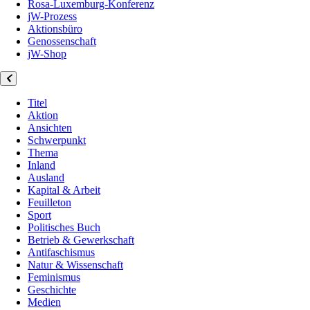
Rosa-Luxemburg-Konferenz
jW-Prozess
Aktionsbüro
Genossenschaft
jW-Shop
Titel
Aktion
Ansichten
Schwerpunkt
Thema
Inland
Ausland
Kapital & Arbeit
Feuilleton
Sport
Politisches Buch
Betrieb & Gewerkschaft
Antifaschismus
Natur & Wissenschaft
Feminismus
Geschichte
Medien