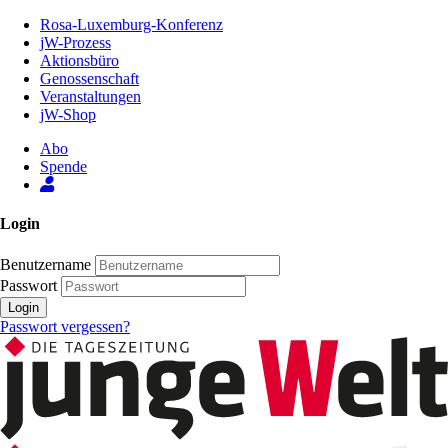
Zum
Rosa-Luxemburg-Konferenz
Inhalt
jW-Prozess
der
Aktionsbüro
Seite
Genossenschaft
Veranstaltungen
jW-Shop
Abo
Spende
Login
Benutzername
Passwort
Login
Passwort vergessen?