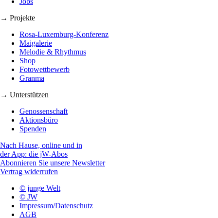
Jobs
→ Projekte
Rosa-Luxemburg-Konferenz
Maigalerie
Melodie & Rhythmus
Shop
Fotowettbewerb
Granma
→ Unterstützen
Genossenschaft
Aktionsbüro
Spenden
Nach Hause, online und in
der App: die jW-Abos
Abonnieren Sie unsere Newsletter
Vertrag widerrufen
© junge Welt
© JW
Impressum/Datenschutz
AGB