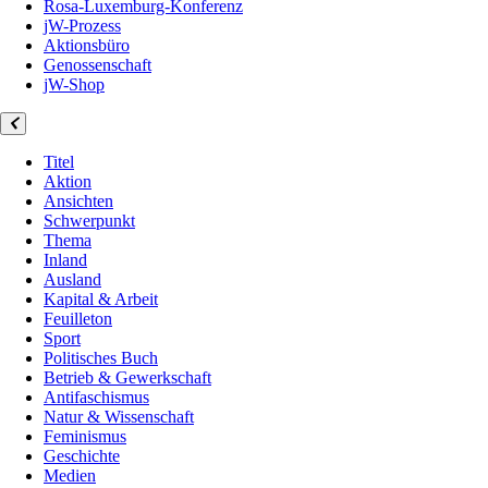
Rosa-Luxemburg-Konferenz
jW-Prozess
Aktionsbüro
Genossenschaft
jW-Shop
Titel
Aktion
Ansichten
Schwerpunkt
Thema
Inland
Ausland
Kapital & Arbeit
Feuilleton
Sport
Politisches Buch
Betrieb & Gewerkschaft
Antifaschismus
Natur & Wissenschaft
Feminismus
Geschichte
Medien