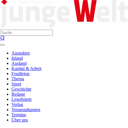
Ausgaben
Inland
Ausland
Kapital & Arbeit
Feuilleton
Thema
Sport
Geschichte
Beilage
Leserbriefe
Verlag
Veranstaltungen
Termine
Über uns