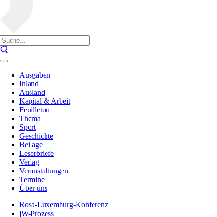
Ausgaben
Inland
Ausland
Kapital & Arbeit
Feuilleton
Thema
Sport
Geschichte
Beilage
Leserbriefe
Verlag
Veranstaltungen
Termine
Über uns
Rosa-Luxemburg-Konferenz
jW-Prozess