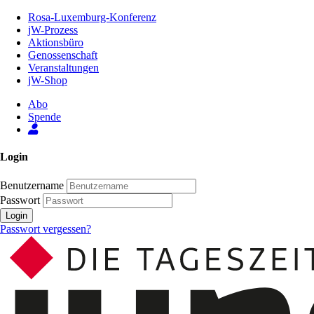
Zum
Rosa-Luxemburg-Konferenz
Inhalt
jW-Prozess
der
Aktionsbüro
Seite
Genossenschaft
Veranstaltungen
jW-Shop
Abo
Spende
Login
Benutzername
Passwort
Login
Passwort vergessen?