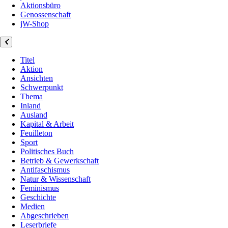
Aktionsbüro
Genossenschaft
jW-Shop
Titel
Aktion
Ansichten
Schwerpunkt
Thema
Inland
Ausland
Kapital & Arbeit
Feuilleton
Sport
Politisches Buch
Betrieb & Gewerkschaft
Antifaschismus
Natur & Wissenschaft
Feminismus
Geschichte
Medien
Abgeschrieben
Leserbriefe