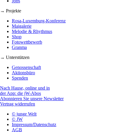
Jobs
→ Projekte
Rosa-Luxemburg-Konferenz
Maigalerie
Melodie & Rhythmus
Shop
Fotowettbewerb
Granma
→ Unterstützen
Genossenschaft
Aktionsbüro
Spenden
Nach Hause, online und in
der App: die jW-Abos
Abonnieren Sie unsere Newsletter
Vertrag widerrufen
© junge Welt
© JW
Impressum/Datenschutz
AGB