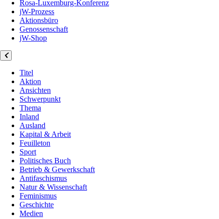
Rosa-Luxemburg-Konferenz
jW-Prozess
Aktionsbüro
Genossenschaft
jW-Shop
Titel
Aktion
Ansichten
Schwerpunkt
Thema
Inland
Ausland
Kapital & Arbeit
Feuilleton
Sport
Politisches Buch
Betrieb & Gewerkschaft
Antifaschismus
Natur & Wissenschaft
Feminismus
Geschichte
Medien