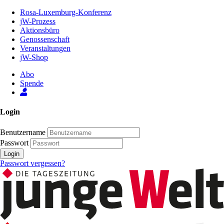
Zum
Rosa-Luxemburg-Konferenz
Inhalt
jW-Prozess
der
Aktionsbüro
Seite
Genossenschaft
Veranstaltungen
jW-Shop
Abo
Spende
Login
Benutzername
Passwort
Login
Passwort vergessen?