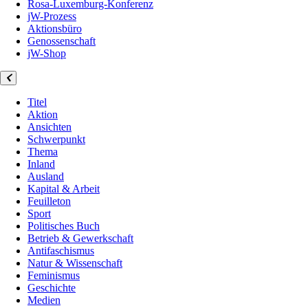
Rosa-Luxemburg-Konferenz
jW-Prozess
Aktionsbüro
Genossenschaft
jW-Shop
Titel
Aktion
Ansichten
Schwerpunkt
Thema
Inland
Ausland
Kapital & Arbeit
Feuilleton
Sport
Politisches Buch
Betrieb & Gewerkschaft
Antifaschismus
Natur & Wissenschaft
Feminismus
Geschichte
Medien