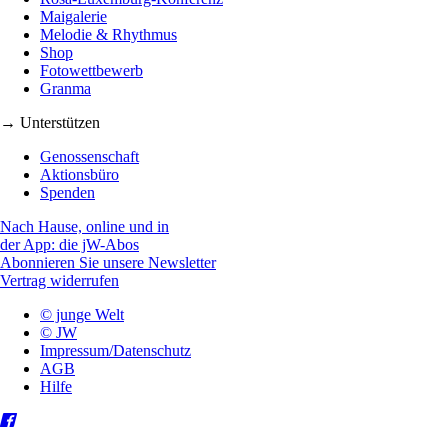
Maigalerie
Melodie & Rhythmus
Shop
Fotowettbewerb
Granma
→ Unterstützen
Genossenschaft
Aktionsbüro
Spenden
Nach Hause, online und in
der App: die jW-Abos
Abonnieren Sie unsere Newsletter
Vertrag widerrufen
© junge Welt
© JW
Impressum/Datenschutz
AGB
Hilfe