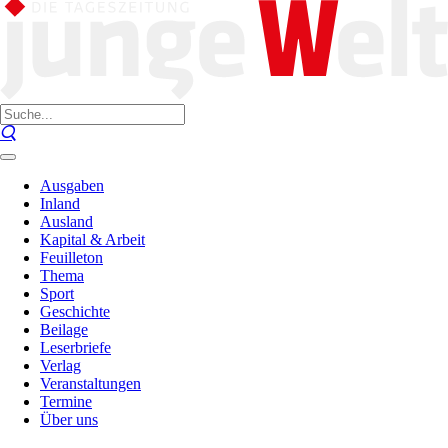
Ausgaben
Inland
Ausland
Kapital & Arbeit
Feuilleton
Thema
Sport
Geschichte
Beilage
Leserbriefe
Verlag
Veranstaltungen
Termine
Über uns