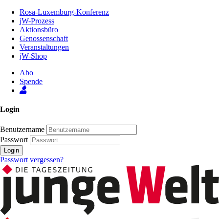
Zum
Rosa-Luxemburg-Konferenz
Inhalt
jW-Prozess
der
Aktionsbüro
Seite
Genossenschaft
Veranstaltungen
jW-Shop
Abo
Spende
Login
Benutzername
Passwort
Login
Passwort vergessen?