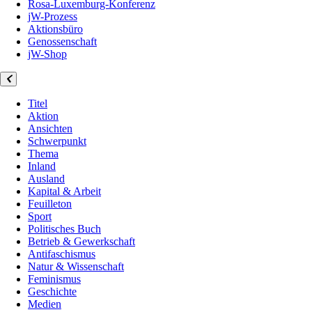
Rosa-Luxemburg-Konferenz
jW-Prozess
Aktionsbüro
Genossenschaft
jW-Shop
Titel
Aktion
Ansichten
Schwerpunkt
Thema
Inland
Ausland
Kapital & Arbeit
Feuilleton
Sport
Politisches Buch
Betrieb & Gewerkschaft
Antifaschismus
Natur & Wissenschaft
Feminismus
Geschichte
Medien