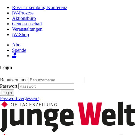
Zum
Rosa-Luxemburg-Konferenz
Inhalt
jW-Prozess
der
Aktionsbüro
Seite
Genossenschaft
Veranstaltungen
jW-Shop
Abo
Spende
Login
Benutzername
Passwort
Login
Passwort vergessen?