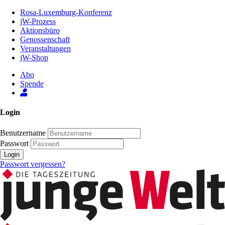
Zum
Rosa-Luxemburg-Konferenz
Inhalt
jW-Prozess
der
Aktionsbüro
Seite
Genossenschaft
Veranstaltungen
jW-Shop
Abo
Spende
Login
Benutzername
Passwort
Login
Passwort vergessen?