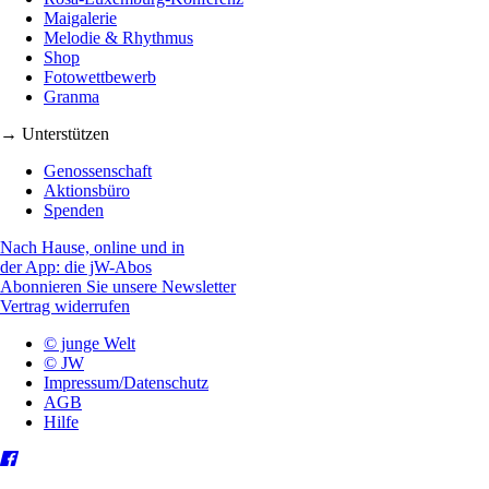
Maigalerie
Melodie & Rhythmus
Shop
Fotowettbewerb
Granma
→ Unterstützen
Genossenschaft
Aktionsbüro
Spenden
Nach Hause, online und in
der App: die jW-Abos
Abonnieren Sie unsere Newsletter
Vertrag widerrufen
© junge Welt
© JW
Impressum/Datenschutz
AGB
Hilfe