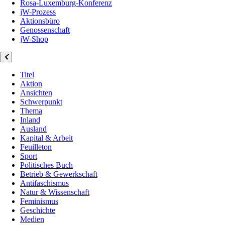
Rosa-Luxemburg-Konferenz
jW-Prozess
Aktionsbüro
Genossenschaft
jW-Shop
Titel
Aktion
Ansichten
Schwerpunkt
Thema
Inland
Ausland
Kapital & Arbeit
Feuilleton
Sport
Politisches Buch
Betrieb & Gewerkschaft
Antifaschismus
Natur & Wissenschaft
Feminismus
Geschichte
Medien