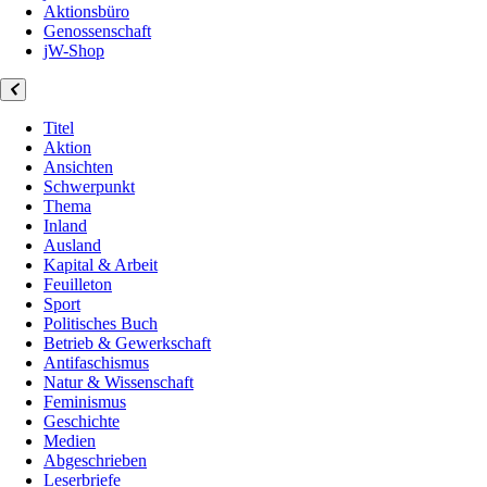
Aktionsbüro
Genossenschaft
jW-Shop
Titel
Aktion
Ansichten
Schwerpunkt
Thema
Inland
Ausland
Kapital & Arbeit
Feuilleton
Sport
Politisches Buch
Betrieb & Gewerkschaft
Antifaschismus
Natur & Wissenschaft
Feminismus
Geschichte
Medien
Abgeschrieben
Leserbriefe