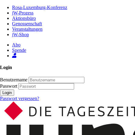
Zum
Rosa-Luxemburg-Konferenz
Inhalt
jW-Prozess
der
Aktionsbüro
Seite
Genossenschaft
Veranstaltungen
jW-Shop
Abo
Spende
Login
Benutzername
Passwort
Login
Passwort vergessen?