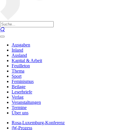
Ausgaben
Inland
Ausland
Kapital & Arbeit
Feuilleton
Thema
Sport
Feminismus
Beilage
Leserbriefe
Verlag
Veranstaltungen
Termine
Über uns
Rosa-Luxemburg-Konferenz
jW-Prozess