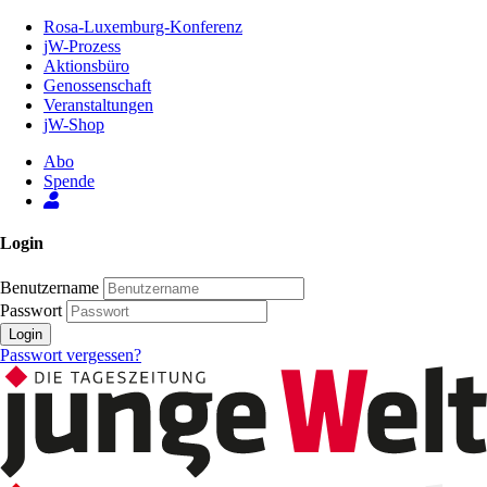
Zum
Rosa-Luxemburg-Konferenz
Inhalt
jW-Prozess
der
Aktionsbüro
Seite
Genossenschaft
Veranstaltungen
jW-Shop
Abo
Spende
Login
Benutzername
Passwort
Login
Passwort vergessen?