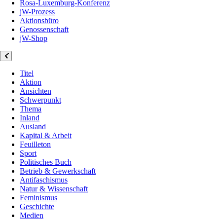
Rosa-Luxemburg-Konferenz
jW-Prozess
Aktionsbüro
Genossenschaft
jW-Shop
Titel
Aktion
Ansichten
Schwerpunkt
Thema
Inland
Ausland
Kapital & Arbeit
Feuilleton
Sport
Politisches Buch
Betrieb & Gewerkschaft
Antifaschismus
Natur & Wissenschaft
Feminismus
Geschichte
Medien