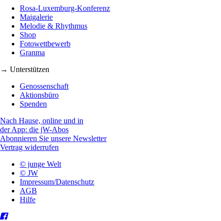
Rosa-Luxemburg-Konferenz
Maigalerie
Melodie & Rhythmus
Shop
Fotowettbewerb
Granma
→ Unterstützen
Genossenschaft
Aktionsbüro
Spenden
Nach Hause, online und in
der App: die jW-Abos
Abonnieren Sie unsere Newsletter
Vertrag widerrufen
© junge Welt
© JW
Impressum/Datenschutz
AGB
Hilfe