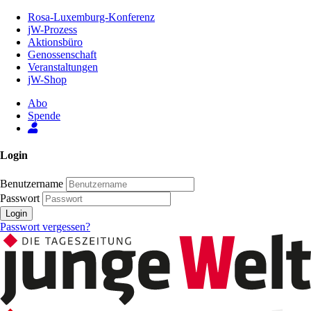
Zum
Rosa-Luxemburg-Konferenz
Inhalt
jW-Prozess
der
Aktionsbüro
Seite
Genossenschaft
Veranstaltungen
jW-Shop
Abo
Spende
Login
Benutzername
Passwort
Login
Passwort vergessen?