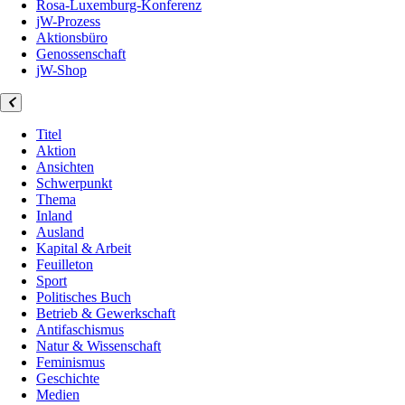
Rosa-Luxemburg-Konferenz
jW-Prozess
Aktionsbüro
Genossenschaft
jW-Shop
Titel
Aktion
Ansichten
Schwerpunkt
Thema
Inland
Ausland
Kapital & Arbeit
Feuilleton
Sport
Politisches Buch
Betrieb & Gewerkschaft
Antifaschismus
Natur & Wissenschaft
Feminismus
Geschichte
Medien