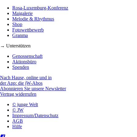
Rosa-Luxemburg-Konferenz
Maigalerie
Melodie & Rhythmus
Shop
Fotowettbewerb
Granma
→ Unterstützen
Genossenschaft
Aktionsbüro
Spenden
Nach Hause, online und in
der App: die jW-Abos
Abonnieren Sie unsere Newsletter
Vertrag widerrufen
© junge Welt
© JW
Impressum/Datenschutz
AGB
Hilfe