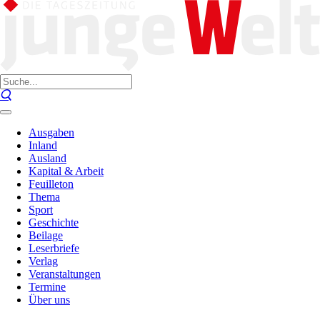
Ausgaben
Inland
Ausland
Kapital & Arbeit
Feuilleton
Thema
Sport
Geschichte
Beilage
Leserbriefe
Verlag
Veranstaltungen
Termine
Über uns