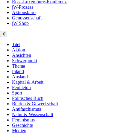
Rosa-Luxemburg-Konferenz
jW-Prozess
Aktionsbüro
Genossenschaft
jW-Shop
Titel
Aktion
Ansichten
Schwerpunkt
Thema
Inland
Ausland
Kapital & Arbeit
Feuilleton
Sport
Politisches Buch
Betrieb & Gewerkschaft
Antifaschismus
Natur & Wissenschaft
Feminismus
Geschichte
Medien