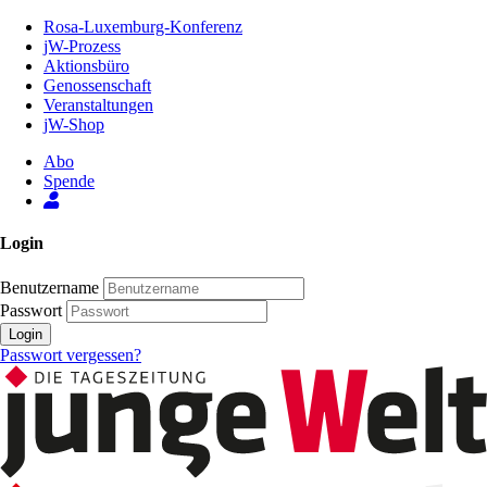
Zum
Rosa-Luxemburg-Konferenz
Inhalt
jW-Prozess
der
Aktionsbüro
Seite
Genossenschaft
Veranstaltungen
jW-Shop
Abo
Spende
Login
Benutzername
Passwort
Login
Passwort vergessen?