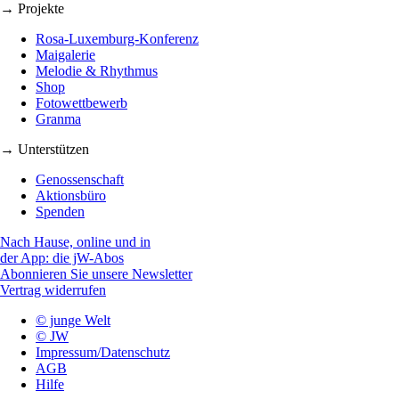
→ Projekte
Rosa-Luxemburg-Konferenz
Maigalerie
Melodie & Rhythmus
Shop
Fotowettbewerb
Granma
→ Unterstützen
Genossenschaft
Aktionsbüro
Spenden
Nach Hause, online und in
der App: die jW-Abos
Abonnieren Sie unsere Newsletter
Vertrag widerrufen
© junge Welt
© JW
Impressum/Datenschutz
AGB
Hilfe