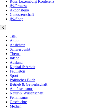
Rosa-Luxemburg-Konferenz
jW-Prozess
Aktionsbüro
Genossenschaft
jW-Shop
Titel
Aktion
Ansichten
Schwerpunkt
Thema
Inland
Ausland
Kapital & Arbeit
Feuilleton
Sport
Politisches Buch
Betrieb & Gewerkschaft
Antifaschismus
Natur & Wissenschaft
Feminismus
Geschichte
Medien