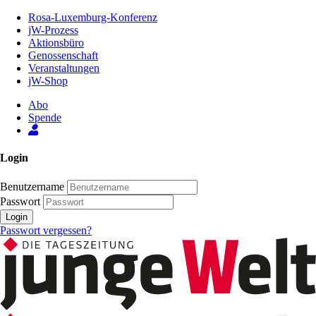
Zum
Rosa-Luxemburg-Konferenz
Inhalt
jW-Prozess
der
Aktionsbüro
Seite
Genossenschaft
Veranstaltungen
jW-Shop
Abo
Spende
Login
Benutzername
Passwort
Login
Passwort vergessen?