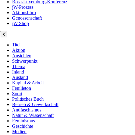
Rosa-Luxemburg-Konferenz
jW-Prozess
Aktionsbüro
Genossenschaft
jW-Shop
Titel
Aktion
Ansichten
Schwerpunkt
Thema
Inland
Ausland
Kapital & Arbeit
Feuilleton
Sport
Politisches Buch
Betrieb & Gewerkschaft
Antifaschismus
Natur & Wissenschaft
Feminismus
Geschichte
Medien