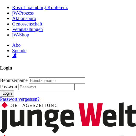
Zum
Rosa-Luxemburg-Konferenz
Inhalt
jW-Prozess
der
Aktionsbüro
Seite
Genossenschaft
Veranstaltungen
jW-Shop
Abo
Spende
Login
Benutzername
Passwort
Login
Passwort vergessen?