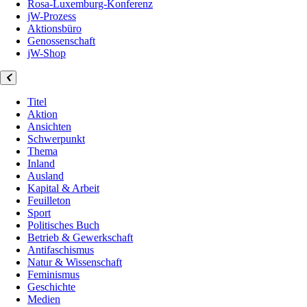
Rosa-Luxemburg-Konferenz
jW-Prozess
Aktionsbüro
Genossenschaft
jW-Shop
Titel
Aktion
Ansichten
Schwerpunkt
Thema
Inland
Ausland
Kapital & Arbeit
Feuilleton
Sport
Politisches Buch
Betrieb & Gewerkschaft
Antifaschismus
Natur & Wissenschaft
Feminismus
Geschichte
Medien