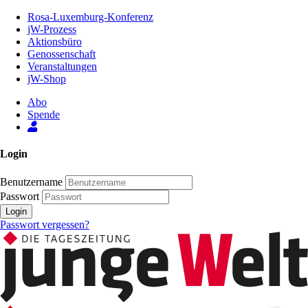
Zum
Rosa-Luxemburg-Konferenz
Inhalt
jW-Prozess
der
Aktionsbüro
Seite
Genossenschaft
Veranstaltungen
jW-Shop
Abo
Spende
Login
Benutzername
Passwort
Login
Passwort vergessen?