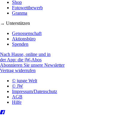
Shop
Fotowettbewerb
Granma
→ Unterstützen
Genossenschaft
Aktionsbüro
Spenden
Nach Hause, online und in
der App: die jW-Abos
Abonnieren Sie unsere Newsletter
Vertrag widerrufen
© junge Welt
© JW
Impressum/Datenschutz
AGB
Hilfe