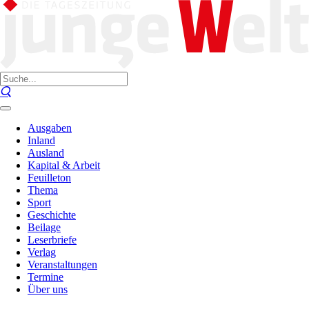
Ausgaben
Inland
Ausland
Kapital & Arbeit
Feuilleton
Thema
Sport
Geschichte
Beilage
Leserbriefe
Verlag
Veranstaltungen
Termine
Über uns