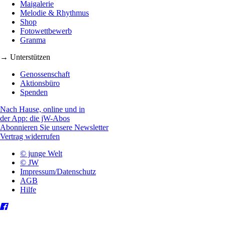
Maigalerie
Melodie & Rhythmus
Shop
Fotowettbewerb
Granma
→ Unterstützen
Genossenschaft
Aktionsbüro
Spenden
Nach Hause, online und in
der App: die jW-Abos
Abonnieren Sie unsere Newsletter
Vertrag widerrufen
© junge Welt
© JW
Impressum/Datenschutz
AGB
Hilfe