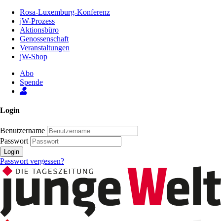
Zum
Rosa-Luxemburg-Konferenz
Inhalt
jW-Prozess
der
Aktionsbüro
Seite
Genossenschaft
Veranstaltungen
jW-Shop
Abo
Spende
Login
Benutzername
Passwort
Login
Passwort vergessen?