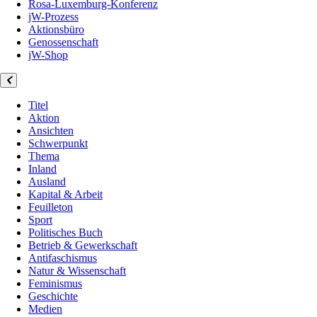
Rosa-Luxemburg-Konferenz
jW-Prozess
Aktionsbüro
Genossenschaft
jW-Shop
Titel
Aktion
Ansichten
Schwerpunkt
Thema
Inland
Ausland
Kapital & Arbeit
Feuilleton
Sport
Politisches Buch
Betrieb & Gewerkschaft
Antifaschismus
Natur & Wissenschaft
Feminismus
Geschichte
Medien