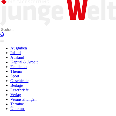
Ausgaben
Inland
Ausland
Kapital & Arbeit
Feuilleton
Thema
Sport
Geschichte
Beilage
Leserbriefe
Verlag
Veranstaltungen
Termine
Über uns