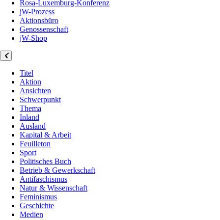
Rosa-Luxemburg-Konferenz
jW-Prozess
Aktionsbüro
Genossenschaft
jW-Shop
Titel
Aktion
Ansichten
Schwerpunkt
Thema
Inland
Ausland
Kapital & Arbeit
Feuilleton
Sport
Politisches Buch
Betrieb & Gewerkschaft
Antifaschismus
Natur & Wissenschaft
Feminismus
Geschichte
Medien