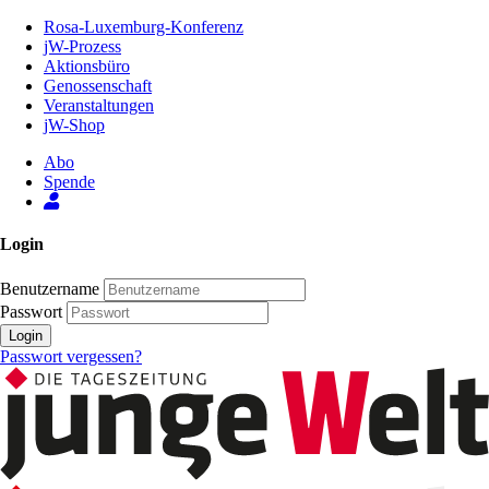
Zum
Rosa-Luxemburg-Konferenz
Inhalt
jW-Prozess
der
Aktionsbüro
Seite
Genossenschaft
Veranstaltungen
jW-Shop
Abo
Spende
Login
Benutzername
Passwort
Login
Passwort vergessen?