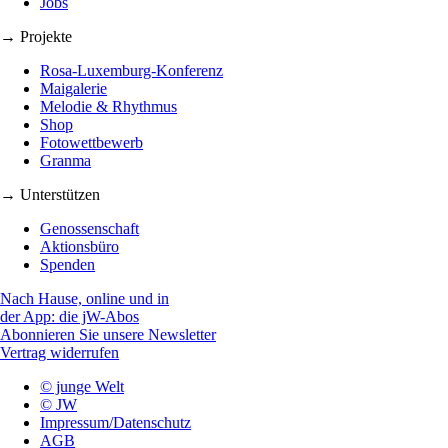
Jobs
→ Projekte
Rosa-Luxemburg-Konferenz
Maigalerie
Melodie & Rhythmus
Shop
Fotowettbewerb
Granma
→ Unterstützen
Genossenschaft
Aktionsbüro
Spenden
Nach Hause, online und in
der App: die jW-Abos
Abonnieren Sie unsere Newsletter
Vertrag widerrufen
© junge Welt
© JW
Impressum/Datenschutz
AGB