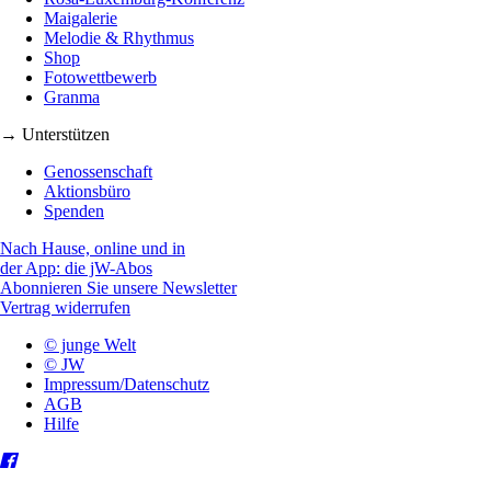
Maigalerie
Melodie & Rhythmus
Shop
Fotowettbewerb
Granma
→ Unterstützen
Genossenschaft
Aktionsbüro
Spenden
Nach Hause, online und in
der App: die jW-Abos
Abonnieren Sie unsere Newsletter
Vertrag widerrufen
© junge Welt
© JW
Impressum/Datenschutz
AGB
Hilfe