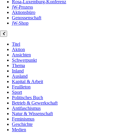
Rosa-Luxemburg-Konferenz
jW-Prozess
Aktionsbüro
Genossenschaft
jW-Shop
Titel
Aktion
Ansichten
Schwerpunkt
Thema
Inland
Ausland
Kapital & Arbeit
Feuilleton
Sport
Politisches Buch
Betrieb & Gewerkschaft
Antifaschismus
Natur & Wissenschaft
Feminismus
Geschichte
Medien