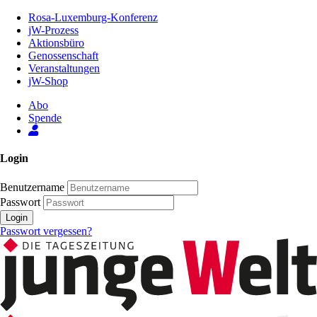
Zum
Rosa-Luxemburg-Konferenz
Inhalt
jW-Prozess
der
Aktionsbüro
Seite
Genossenschaft
Veranstaltungen
jW-Shop
Abo
Spende
Login
Benutzername
Passwort
Login
Passwort vergessen?