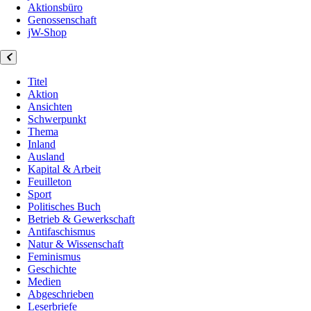
Aktionsbüro
Genossenschaft
jW-Shop
Titel
Aktion
Ansichten
Schwerpunkt
Thema
Inland
Ausland
Kapital & Arbeit
Feuilleton
Sport
Politisches Buch
Betrieb & Gewerkschaft
Antifaschismus
Natur & Wissenschaft
Feminismus
Geschichte
Medien
Abgeschrieben
Leserbriefe