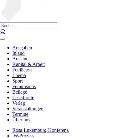
Ausgaben
Inland
Ausland
Kapital & Arbeit
Feuilleton
Thema
Sport
Feminismus
Beilage
Leserbriefe
Verlag
Veranstaltungen
Termine
Über uns
Rosa-Luxemburg-Konferenz
jW-Prozess