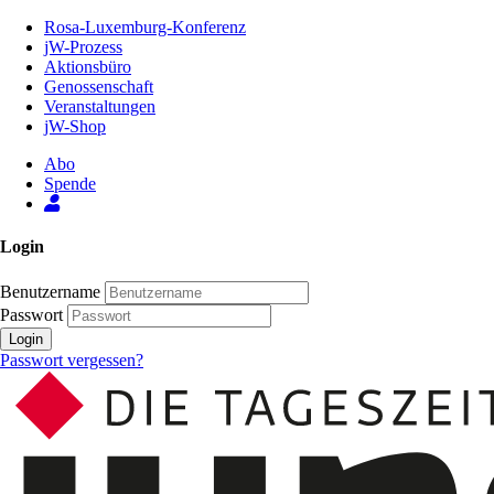
Zum
Rosa-Luxemburg-Konferenz
Inhalt
jW-Prozess
der
Aktionsbüro
Seite
Genossenschaft
Veranstaltungen
jW-Shop
Abo
Spende
Login
Benutzername
Passwort
Login
Passwort vergessen?