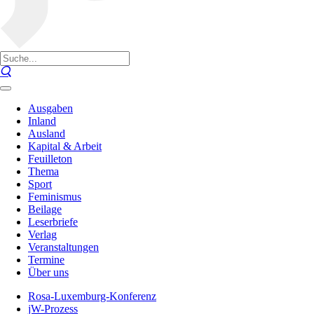
Ausgaben
Inland
Ausland
Kapital & Arbeit
Feuilleton
Thema
Sport
Feminismus
Beilage
Leserbriefe
Verlag
Veranstaltungen
Termine
Über uns
Rosa-Luxemburg-Konferenz
jW-Prozess