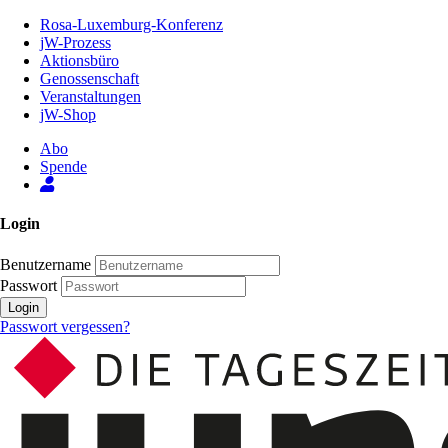
Zum
Rosa-Luxemburg-Konferenz
Inhalt
jW-Prozess
der
Aktionsbüro
Seite
Genossenschaft
Veranstaltungen
jW-Shop
Abo
Spende
Login
Benutzername
Passwort
Login
Passwort vergessen?