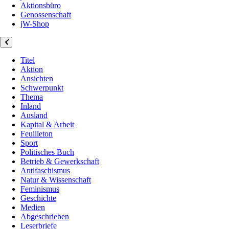
Aktionsbüro
Genossenschaft
jW-Shop
Titel
Aktion
Ansichten
Schwerpunkt
Thema
Inland
Ausland
Kapital & Arbeit
Feuilleton
Sport
Politisches Buch
Betrieb & Gewerkschaft
Antifaschismus
Natur & Wissenschaft
Feminismus
Geschichte
Medien
Abgeschrieben
Leserbriefe