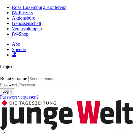
Zum
Rosa-Luxemburg-Konferenz
Inhalt
jW-Prozess
der
Aktionsbüro
Seite
Genossenschaft
Veranstaltungen
jW-Shop
Abo
Spende
Login
Benutzername
Passwort
Login
Passwort vergessen?