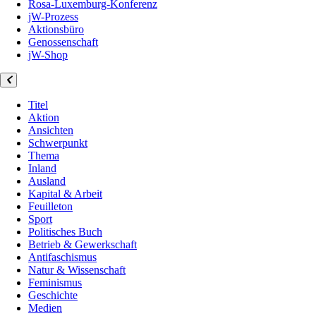
Rosa-Luxemburg-Konferenz
jW-Prozess
Aktionsbüro
Genossenschaft
jW-Shop
Titel
Aktion
Ansichten
Schwerpunkt
Thema
Inland
Ausland
Kapital & Arbeit
Feuilleton
Sport
Politisches Buch
Betrieb & Gewerkschaft
Antifaschismus
Natur & Wissenschaft
Feminismus
Geschichte
Medien