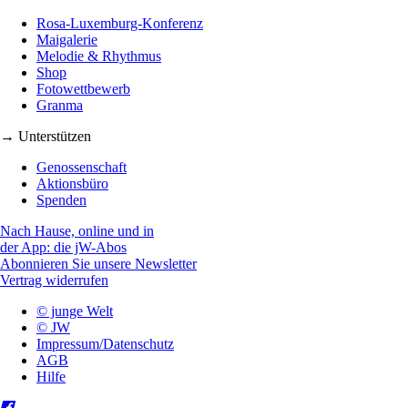
Rosa-Luxemburg-Konferenz
Maigalerie
Melodie & Rhythmus
Shop
Fotowettbewerb
Granma
→ Unterstützen
Genossenschaft
Aktionsbüro
Spenden
Nach Hause, online und in
der App: die jW-Abos
Abonnieren Sie unsere Newsletter
Vertrag widerrufen
© junge Welt
© JW
Impressum/Datenschutz
AGB
Hilfe