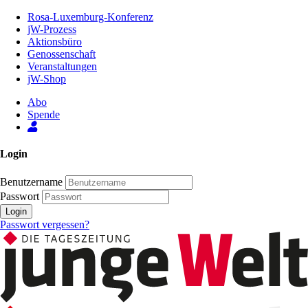
Zum
Rosa-Luxemburg-Konferenz
Inhalt
jW-Prozess
der
Aktionsbüro
Seite
Genossenschaft
Veranstaltungen
jW-Shop
Abo
Spende
Login
Benutzername
Passwort
Login
Passwort vergessen?