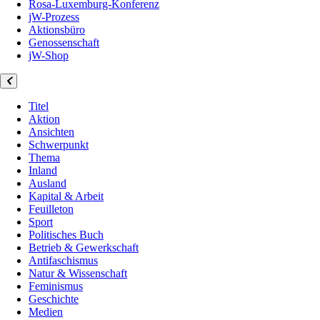
Rosa-Luxemburg-Konferenz
jW-Prozess
Aktionsbüro
Genossenschaft
jW-Shop
Titel
Aktion
Ansichten
Schwerpunkt
Thema
Inland
Ausland
Kapital & Arbeit
Feuilleton
Sport
Politisches Buch
Betrieb & Gewerkschaft
Antifaschismus
Natur & Wissenschaft
Feminismus
Geschichte
Medien