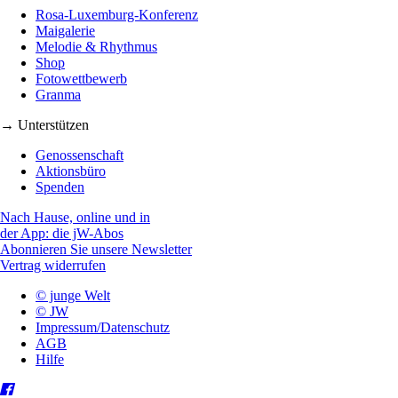
Rosa-Luxemburg-Konferenz
Maigalerie
Melodie & Rhythmus
Shop
Fotowettbewerb
Granma
→ Unterstützen
Genossenschaft
Aktionsbüro
Spenden
Nach Hause, online und in
der App: die jW-Abos
Abonnieren Sie unsere Newsletter
Vertrag widerrufen
© junge Welt
© JW
Impressum/Datenschutz
AGB
Hilfe