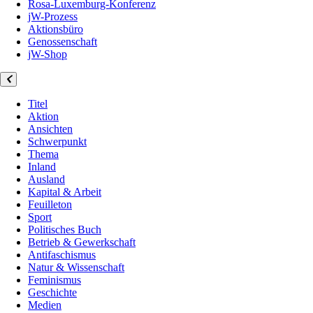
Rosa-Luxemburg-Konferenz
jW-Prozess
Aktionsbüro
Genossenschaft
jW-Shop
Titel
Aktion
Ansichten
Schwerpunkt
Thema
Inland
Ausland
Kapital & Arbeit
Feuilleton
Sport
Politisches Buch
Betrieb & Gewerkschaft
Antifaschismus
Natur & Wissenschaft
Feminismus
Geschichte
Medien