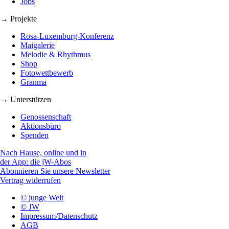
Jobs
→ Projekte
Rosa-Luxemburg-Konferenz
Maigalerie
Melodie & Rhythmus
Shop
Fotowettbewerb
Granma
→ Unterstützen
Genossenschaft
Aktionsbüro
Spenden
Nach Hause, online und in
der App: die jW-Abos
Abonnieren Sie unsere Newsletter
Vertrag widerrufen
© junge Welt
© JW
Impressum/Datenschutz
AGB