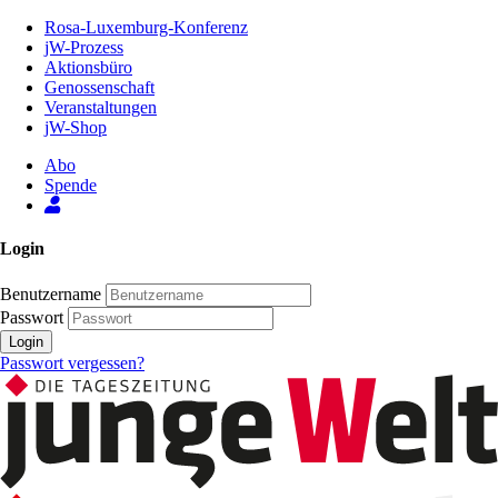
Zum
Rosa-Luxemburg-Konferenz
Inhalt
jW-Prozess
der
Aktionsbüro
Seite
Genossenschaft
Veranstaltungen
jW-Shop
Abo
Spende
Login
Benutzername
Passwort
Login
Passwort vergessen?