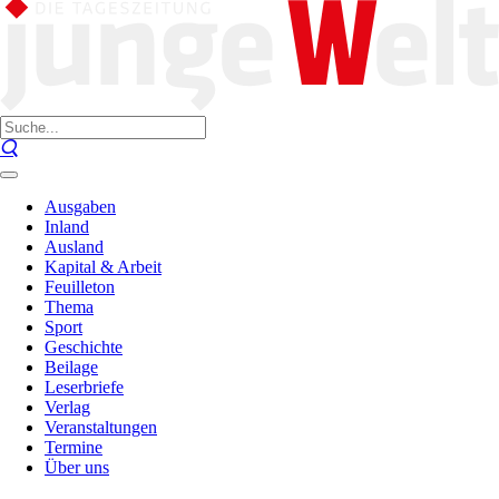
Ausgaben
Inland
Ausland
Kapital & Arbeit
Feuilleton
Thema
Sport
Geschichte
Beilage
Leserbriefe
Verlag
Veranstaltungen
Termine
Über uns