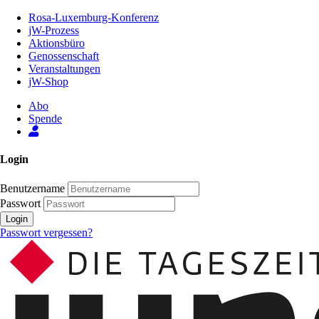
Zum
Rosa-Luxemburg-Konferenz
Inhalt
jW-Prozess
der
Aktionsbüro
Seite
Genossenschaft
Veranstaltungen
jW-Shop
Abo
Spende
Login
Benutzername
Passwort
Login
Passwort vergessen?