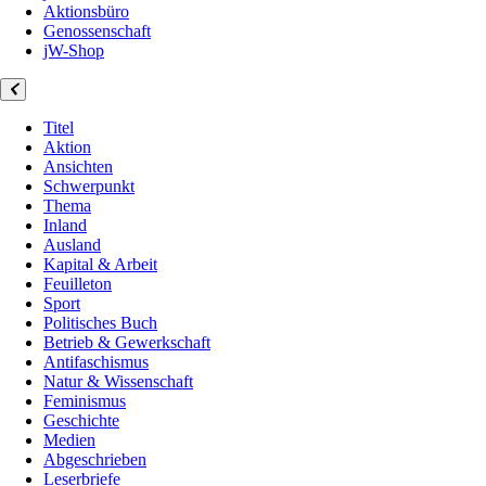
Aktionsbüro
Genossenschaft
jW-Shop
Titel
Aktion
Ansichten
Schwerpunkt
Thema
Inland
Ausland
Kapital & Arbeit
Feuilleton
Sport
Politisches Buch
Betrieb & Gewerkschaft
Antifaschismus
Natur & Wissenschaft
Feminismus
Geschichte
Medien
Abgeschrieben
Leserbriefe