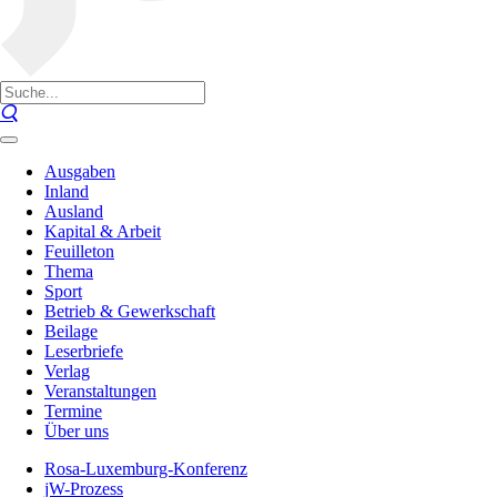
Ausgaben
Inland
Ausland
Kapital & Arbeit
Feuilleton
Thema
Sport
Betrieb & Gewerkschaft
Beilage
Leserbriefe
Verlag
Veranstaltungen
Termine
Über uns
Rosa-Luxemburg-Konferenz
jW-Prozess