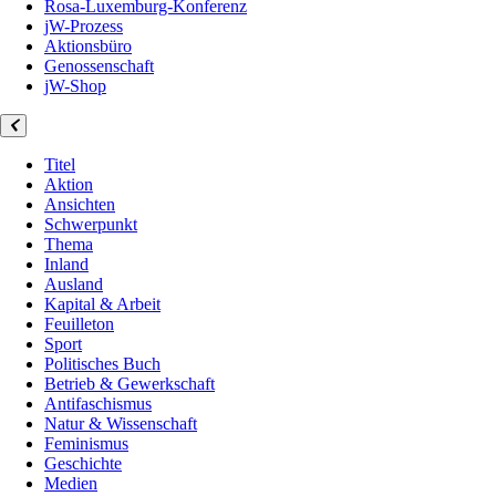
Rosa-Luxemburg-Konferenz
jW-Prozess
Aktionsbüro
Genossenschaft
jW-Shop
Titel
Aktion
Ansichten
Schwerpunkt
Thema
Inland
Ausland
Kapital & Arbeit
Feuilleton
Sport
Politisches Buch
Betrieb & Gewerkschaft
Antifaschismus
Natur & Wissenschaft
Feminismus
Geschichte
Medien