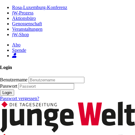
Zum
Rosa-Luxemburg-Konferenz
Inhalt
jW-Prozess
der
Aktionsbüro
Seite
Genossenschaft
Veranstaltungen
jW-Shop
Abo
Spende
Login
Benutzername
Passwort
Login
Passwort vergessen?