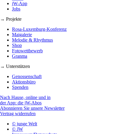
jW-App
Jobs
→ Projekte
Rosa-Luxemburg-Konferenz
Maigalerie
Melodie & Rhythmus
Shop
Fotowettbewerb
Granma
→ Unterstützen
Genossenschaft
Aktionsbüro
Spenden
Nach Hause, online und in
der App: die jW-Abos
Abonnieren Sie unsere Newsletter
Vertrag widerrufen
© junge Welt
© JW