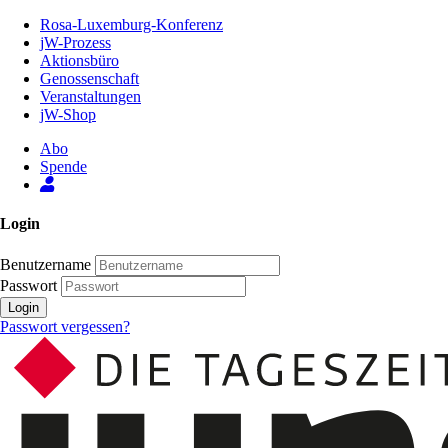
Zum
Rosa-Luxemburg-Konferenz
Inhalt
jW-Prozess
der
Aktionsbüro
Seite
Genossenschaft
Veranstaltungen
jW-Shop
Abo
Spende
Login
Benutzername
Passwort
Login
Passwort vergessen?