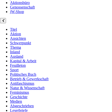
Aktionsbüro
Genossenschaft
jW-Shop
Titel
Aktion
Ansichten
Schwerpunkt
Thema
Inland
Ausland
Kapital & Arbeit
Feuilleton
Sport
Politisches Buch
Betrieb & Gewerkschaft
Antifaschismus
Natur & Wissenschaft
Feminismus
Geschichte
Medien
Abgeschrieben
Leserbriefe