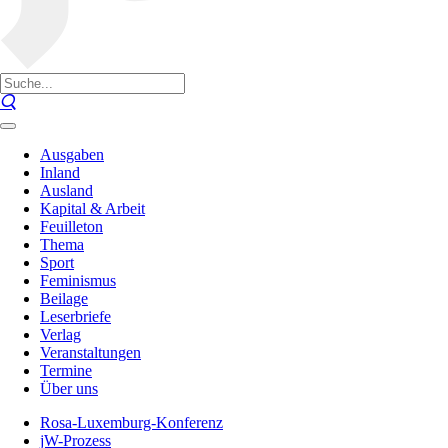
Ausgaben
Inland
Ausland
Kapital & Arbeit
Feuilleton
Thema
Sport
Feminismus
Beilage
Leserbriefe
Verlag
Veranstaltungen
Termine
Über uns
Rosa-Luxemburg-Konferenz
jW-Prozess