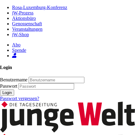
Zum
Rosa-Luxemburg-Konferenz
Inhalt
jW-Prozess
der
Aktionsbüro
Seite
Genossenschaft
Veranstaltungen
jW-Shop
Abo
Spende
Login
Benutzername
Passwort
Login
Passwort vergessen?