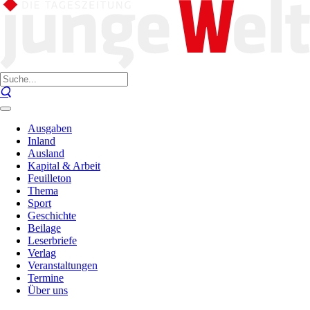
Ausgaben
Inland
Ausland
Kapital & Arbeit
Feuilleton
Thema
Sport
Geschichte
Beilage
Leserbriefe
Verlag
Veranstaltungen
Termine
Über uns