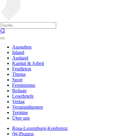
Ausgaben
Inland
Ausland
Kapital & Arbeit
Feuilleton
Thema
Sport
Feminismus
Beilage
Leserbriefe
Verlag
Veranstaltungen
Termine
Über uns
Rosa-Luxemburg-Konferenz
jW-Prozess