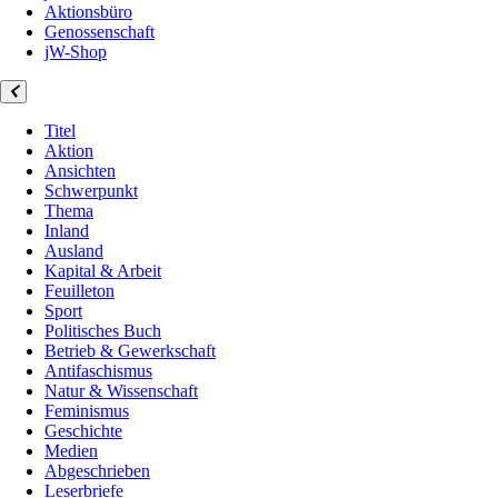
Aktionsbüro
Genossenschaft
jW-Shop
Titel
Aktion
Ansichten
Schwerpunkt
Thema
Inland
Ausland
Kapital & Arbeit
Feuilleton
Sport
Politisches Buch
Betrieb & Gewerkschaft
Antifaschismus
Natur & Wissenschaft
Feminismus
Geschichte
Medien
Abgeschrieben
Leserbriefe