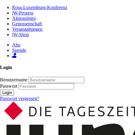
Zum
Rosa-Luxemburg-Konferenz
Inhalt
jW-Prozess
der
Aktionsbüro
Seite
Genossenschaft
Veranstaltungen
jW-Shop
Abo
Spende
Login
Benutzername
Passwort
Login
Passwort vergessen?