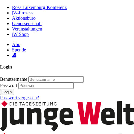
Zum
Rosa-Luxemburg-Konferenz
Inhalt
jW-Prozess
der
Aktionsbüro
Seite
Genossenschaft
Veranstaltungen
jW-Shop
Abo
Spende
Login
Benutzername
Passwort
Login
Passwort vergessen?