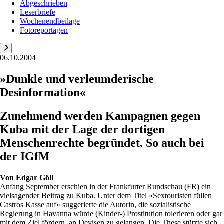
Abgeschrieben
Leserbriefe
Wochenendbeilage
Fotoreportagen
06.10.2004
»Dunkle und verleumderische
Desinformation«
Zunehmend werden Kampagnen gegen
Kuba mit der Lage der dortigen
Menschenrechte begründet. So auch bei
der IGfM
Von
Edgar Göll
Anfang September erschien in der Frankfurter Rundschau (FR) ein
vielsagender Beitrag zu Kuba. Unter dem Titel »Sextouristen füllen
Castros Kasse auf« suggerierte die Autorin, die sozialistische
Regierung in Havanna würde (Kinder-) Prostitution tolerieren oder gar
mit dem Ziel fördern, an Devisen zu gelangen. Die These stützte sich