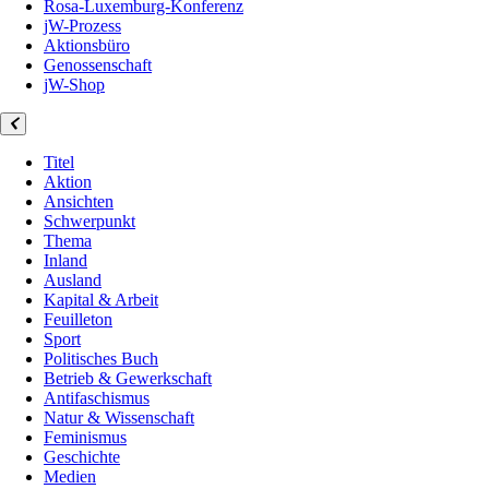
Rosa-Luxemburg-Konferenz
jW-Prozess
Aktionsbüro
Genossenschaft
jW-Shop
Titel
Aktion
Ansichten
Schwerpunkt
Thema
Inland
Ausland
Kapital & Arbeit
Feuilleton
Sport
Politisches Buch
Betrieb & Gewerkschaft
Antifaschismus
Natur & Wissenschaft
Feminismus
Geschichte
Medien