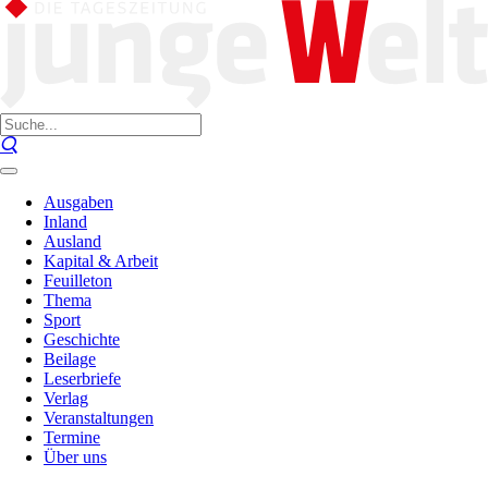
Ausgaben
Inland
Ausland
Kapital & Arbeit
Feuilleton
Thema
Sport
Geschichte
Beilage
Leserbriefe
Verlag
Veranstaltungen
Termine
Über uns