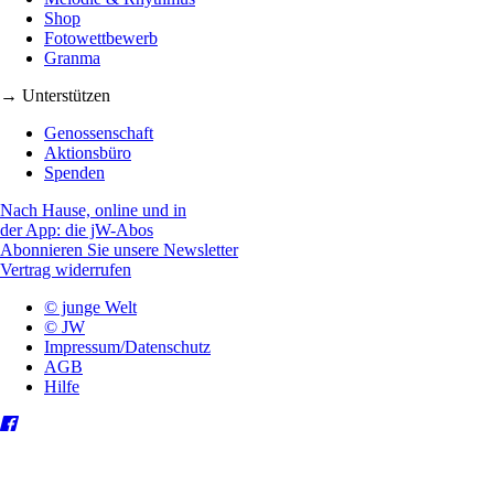
Shop
Fotowettbewerb
Granma
→ Unterstützen
Genossenschaft
Aktionsbüro
Spenden
Nach Hause, online und in
der App: die jW-Abos
Abonnieren Sie unsere Newsletter
Vertrag widerrufen
© junge Welt
© JW
Impressum/Datenschutz
AGB
Hilfe