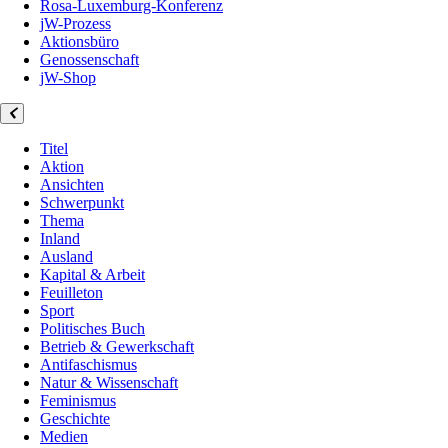
Rosa-Luxemburg-Konferenz
jW-Prozess
Aktionsbüro
Genossenschaft
jW-Shop
Titel
Aktion
Ansichten
Schwerpunkt
Thema
Inland
Ausland
Kapital & Arbeit
Feuilleton
Sport
Politisches Buch
Betrieb & Gewerkschaft
Antifaschismus
Natur & Wissenschaft
Feminismus
Geschichte
Medien