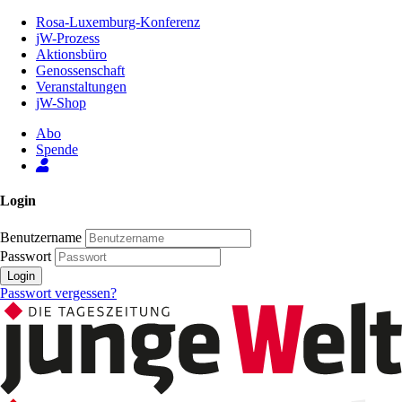
Zum
Rosa-Luxemburg-Konferenz
Inhalt
jW-Prozess
der
Aktionsbüro
Seite
Genossenschaft
Veranstaltungen
jW-Shop
Abo
Spende
Login
Benutzername
Passwort
Login
Passwort vergessen?