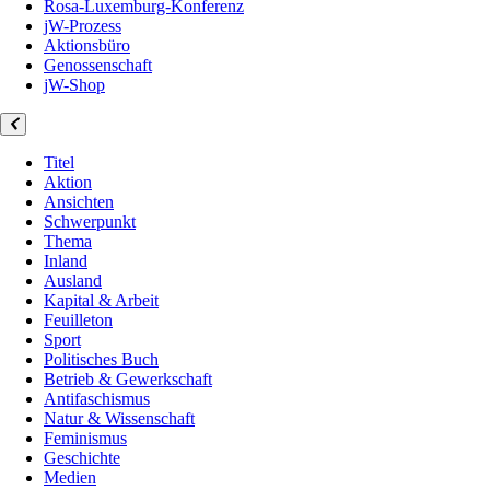
Rosa-Luxemburg-Konferenz
jW-Prozess
Aktionsbüro
Genossenschaft
jW-Shop
Titel
Aktion
Ansichten
Schwerpunkt
Thema
Inland
Ausland
Kapital & Arbeit
Feuilleton
Sport
Politisches Buch
Betrieb & Gewerkschaft
Antifaschismus
Natur & Wissenschaft
Feminismus
Geschichte
Medien