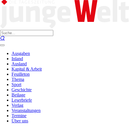
Ausgaben
Inland
Ausland
Kapital & Arbeit
Feuilleton
Thema
Sport
Geschichte
Beilage
Leserbriefe
Verlag
Veranstaltungen
Termine
Über uns