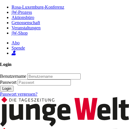
Zum
Rosa-Luxemburg-Konferenz
Inhalt
jW-Prozess
der
Aktionsbüro
Seite
Genossenschaft
Veranstaltungen
jW-Shop
Abo
Spende
Login
Benutzername
Passwort
Login
Passwort vergessen?