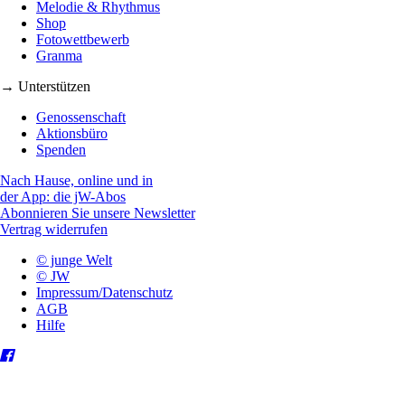
Melodie & Rhythmus
Shop
Fotowettbewerb
Granma
→ Unterstützen
Genossenschaft
Aktionsbüro
Spenden
Nach Hause, online und in
der App: die jW-Abos
Abonnieren Sie unsere Newsletter
Vertrag widerrufen
© junge Welt
© JW
Impressum/Datenschutz
AGB
Hilfe