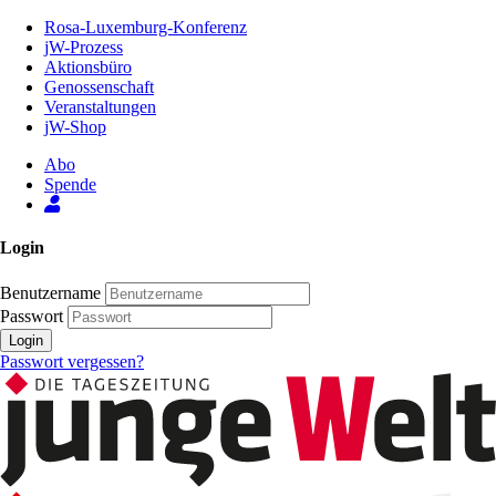
Zum
Rosa-Luxemburg-Konferenz
Inhalt
jW-Prozess
der
Aktionsbüro
Seite
Genossenschaft
Veranstaltungen
jW-Shop
Abo
Spende
Login
Benutzername
Passwort
Login
Passwort vergessen?