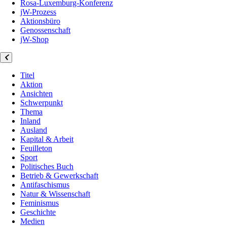
Rosa-Luxemburg-Konferenz
jW-Prozess
Aktionsbüro
Genossenschaft
jW-Shop
Titel
Aktion
Ansichten
Schwerpunkt
Thema
Inland
Ausland
Kapital & Arbeit
Feuilleton
Sport
Politisches Buch
Betrieb & Gewerkschaft
Antifaschismus
Natur & Wissenschaft
Feminismus
Geschichte
Medien