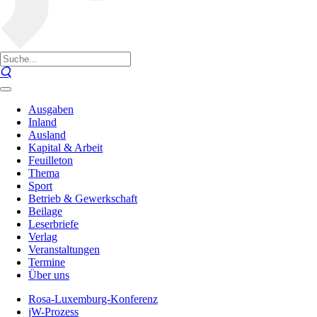
Ausgaben
Inland
Ausland
Kapital & Arbeit
Feuilleton
Thema
Sport
Betrieb & Gewerkschaft
Beilage
Leserbriefe
Verlag
Veranstaltungen
Termine
Über uns
Rosa-Luxemburg-Konferenz
jW-Prozess