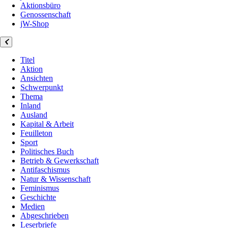
Aktionsbüro
Genossenschaft
jW-Shop
Titel
Aktion
Ansichten
Schwerpunkt
Thema
Inland
Ausland
Kapital & Arbeit
Feuilleton
Sport
Politisches Buch
Betrieb & Gewerkschaft
Antifaschismus
Natur & Wissenschaft
Feminismus
Geschichte
Medien
Abgeschrieben
Leserbriefe