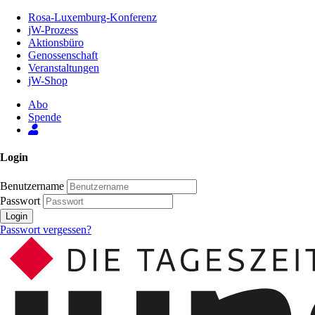
Zum
Rosa-Luxemburg-Konferenz
Inhalt
jW-Prozess
der
Aktionsbüro
Seite
Genossenschaft
Veranstaltungen
jW-Shop
Abo
Spende
Login
Benutzername
Passwort
Login
Passwort vergessen?