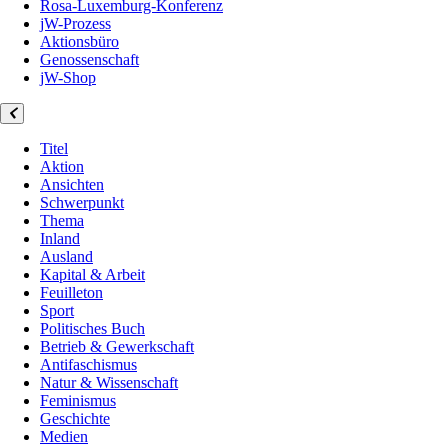
Rosa-Luxemburg-Konferenz
jW-Prozess
Aktionsbüro
Genossenschaft
jW-Shop
Titel
Aktion
Ansichten
Schwerpunkt
Thema
Inland
Ausland
Kapital & Arbeit
Feuilleton
Sport
Politisches Buch
Betrieb & Gewerkschaft
Antifaschismus
Natur & Wissenschaft
Feminismus
Geschichte
Medien