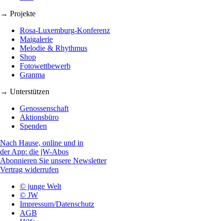
→ Projekte
Rosa-Luxemburg-Konferenz
Maigalerie
Melodie & Rhythmus
Shop
Fotowettbewerb
Granma
→ Unterstützen
Genossenschaft
Aktionsbüro
Spenden
Nach Hause, online und in
der App: die jW-Abos
Abonnieren Sie unsere Newsletter
Vertrag widerrufen
© junge Welt
© JW
Impressum/Datenschutz
AGB