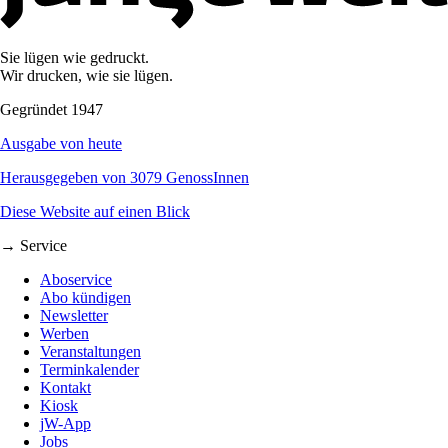
Sie lügen wie gedruckt.
Wir drucken, wie sie lügen.
Gegründet 1947
Ausgabe von heute
Herausgegeben von 3079 GenossInnen
Diese Website auf einen Blick
→ Service
Aboservice
Abo kündigen
Newsletter
Werben
Veranstaltungen
Terminkalender
Kontakt
Kiosk
jW-App
Jobs