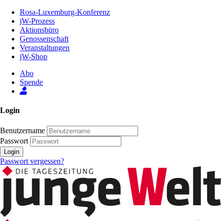
Zum
Rosa-Luxemburg-Konferenz
Inhalt
jW-Prozess
der
Aktionsbüro
Seite
Genossenschaft
Veranstaltungen
jW-Shop
Abo
Spende
Login
Benutzername
Passwort
Login
Passwort vergessen?