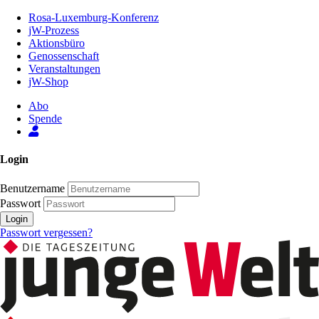
Zum
Rosa-Luxemburg-Konferenz
Inhalt
jW-Prozess
der
Aktionsbüro
Seite
Genossenschaft
Veranstaltungen
jW-Shop
Abo
Spende
Login
Benutzername
Passwort
Login
Passwort vergessen?