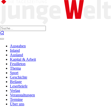
Ausgaben
Inland
Ausland
Kapital & Arbeit
Feuilleton
Thema
Sport
Geschichte
Beilage
Leserbriefe
Verlag
Veranstaltungen
Termine
Über uns