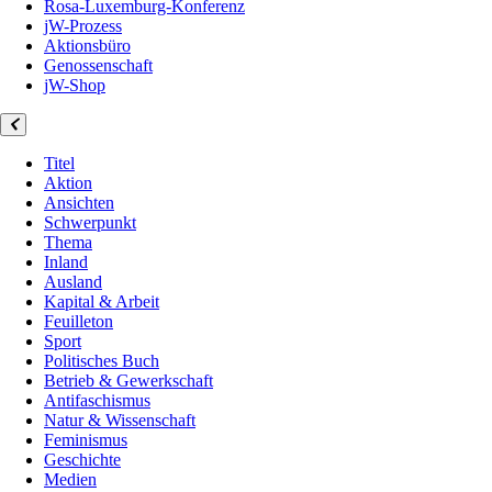
Rosa-Luxemburg-Konferenz
jW-Prozess
Aktionsbüro
Genossenschaft
jW-Shop
Titel
Aktion
Ansichten
Schwerpunkt
Thema
Inland
Ausland
Kapital & Arbeit
Feuilleton
Sport
Politisches Buch
Betrieb & Gewerkschaft
Antifaschismus
Natur & Wissenschaft
Feminismus
Geschichte
Medien