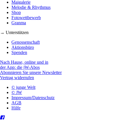
Maigalerie
Melodie & Rhythmus
Shop
Fotowettbewerb
Granma
→ Unterstützen
Genossenschaft
Aktionsbüro
Spenden
Nach Hause, online und in
der App: die jW-Abos
Abonnieren Sie unsere Newsletter
Vertrag widerrufen
© junge Welt
© JW
Impressum/Datenschutz
AGB
Hilfe