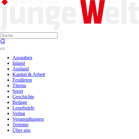
Ausgaben
Inland
Ausland
Kapital & Arbeit
Feuilleton
Thema
Sport
Geschichte
Beilage
Leserbriefe
Verlag
Veranstaltungen
Termine
Über uns