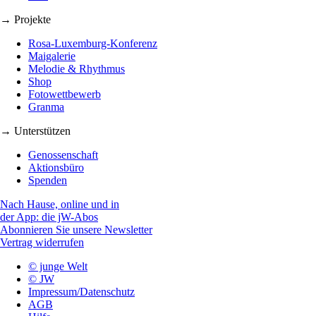
→ Projekte
Rosa-Luxemburg-Konferenz
Maigalerie
Melodie & Rhythmus
Shop
Fotowettbewerb
Granma
→ Unterstützen
Genossenschaft
Aktionsbüro
Spenden
Nach Hause, online und in
der App: die jW-Abos
Abonnieren Sie unsere Newsletter
Vertrag widerrufen
© junge Welt
© JW
Impressum/Datenschutz
AGB