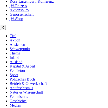
Rosa-Luxemburg-Konferenz
jW-Prozess
Aktionsbüro
Genossenschaft
jW-Shop
Titel
Aktion
Ansichten
Schwerpunkt
Thema
Inland
Ausland
Kapital & Arbeit
Feuilleton
Sport
Politisches Buch
Betrieb & Gewerkschaft
Antifaschismus
Natur & Wissenschaft
Feminismus
Geschichte
Medien