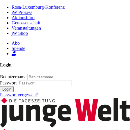
Zum
Rosa-Luxemburg-Konferenz
Inhalt
jW-Prozess
der
Aktionsbüro
Seite
Genossenschaft
Veranstaltungen
jW-Shop
Abo
Spende
Login
Benutzername
Passwort
Login
Passwort vergessen?