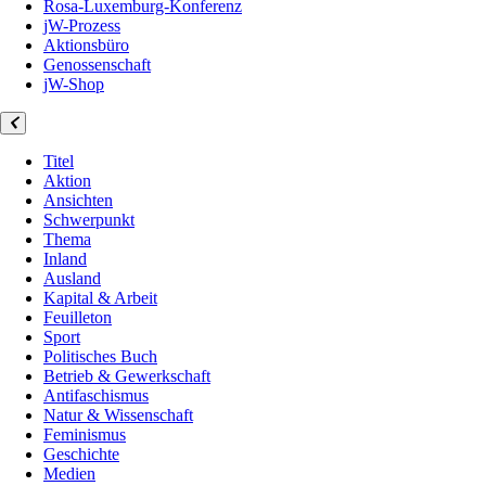
Rosa-Luxemburg-Konferenz
jW-Prozess
Aktionsbüro
Genossenschaft
jW-Shop
Titel
Aktion
Ansichten
Schwerpunkt
Thema
Inland
Ausland
Kapital & Arbeit
Feuilleton
Sport
Politisches Buch
Betrieb & Gewerkschaft
Antifaschismus
Natur & Wissenschaft
Feminismus
Geschichte
Medien