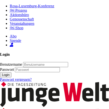
Zum
Rosa-Luxemburg-Konferenz
Inhalt
jW-Prozess
der
Aktionsbüro
Seite
Genossenschaft
Veranstaltungen
jW-Shop
Abo
Spende
Login
Benutzername
Passwort
Login
Passwort vergessen?