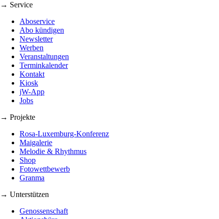
→ Service
Aboservice
Abo kündigen
Newsletter
Werben
Veranstaltungen
Terminkalender
Kontakt
Kiosk
jW-App
Jobs
→ Projekte
Rosa-Luxemburg-Konferenz
Maigalerie
Melodie & Rhythmus
Shop
Fotowettbewerb
Granma
→ Unterstützen
Genossenschaft