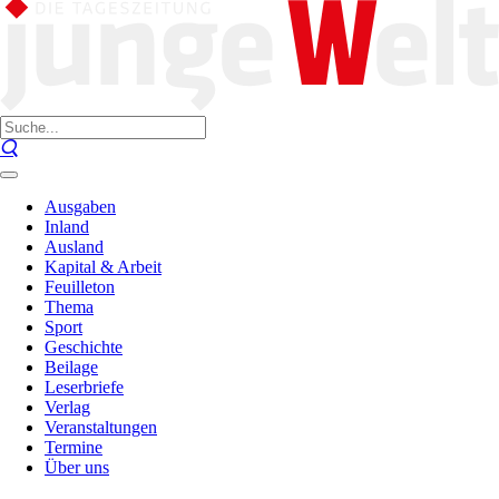
Ausgaben
Inland
Ausland
Kapital & Arbeit
Feuilleton
Thema
Sport
Geschichte
Beilage
Leserbriefe
Verlag
Veranstaltungen
Termine
Über uns