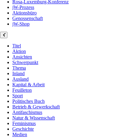
Rosa-Luxemburg-Konferenz
jW-Prozess
Aktionsbüro
Genossenschaft
jW-Shop
Titel
Aktion
Ansichten
Schwerpunkt
Thema
Inland
Ausland
Kapital & Arbeit
Feuilleton
Sport
Politisches Buch
Betrieb & Gewerkschaft
Antifaschismus
Natur & Wissenschaft
Feminismus
Geschichte
Medien