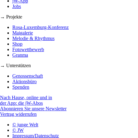
jW-App
Jobs
→ Projekte
Rosa-Luxemburg-Konferenz
Maigalerie
Melodie & Rhythmus
Shop
Fotowettbewerb
Granma
→ Unterstützen
Genossenschaft
Aktionsbüro
Spenden
Nach Hause, online und in
der App: die jW-Abos
Abonnieren Sie unsere Newsletter
Vertrag widerrufen
© junge Welt
© JW
Impressum/Datenschutz