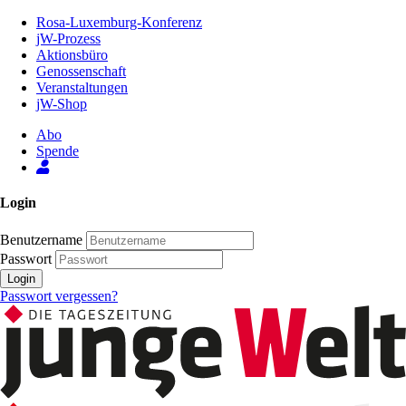
Zum
Rosa-Luxemburg-Konferenz
Inhalt
jW-Prozess
der
Aktionsbüro
Seite
Genossenschaft
Veranstaltungen
jW-Shop
Abo
Spende
Login
Benutzername
Passwort
Login
Passwort vergessen?