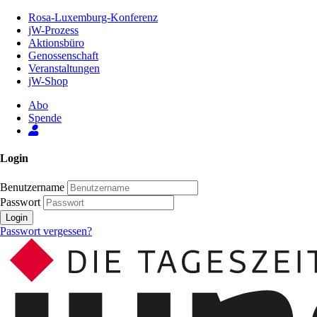
Zum
Rosa-Luxemburg-Konferenz
Inhalt
jW-Prozess
der
Aktionsbüro
Seite
Genossenschaft
Veranstaltungen
jW-Shop
Abo
Spende
Login
Benutzername
Passwort
Login
Passwort vergessen?