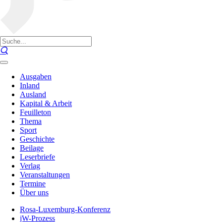
Ausgaben
Inland
Ausland
Kapital & Arbeit
Feuilleton
Thema
Sport
Geschichte
Beilage
Leserbriefe
Verlag
Veranstaltungen
Termine
Über uns
Rosa-Luxemburg-Konferenz
jW-Prozess