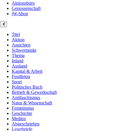
Aktionsbüro
Genossenschaft
jW-Shop
Titel
Aktion
Ansichten
Schwerpunkt
Thema
Inland
Ausland
Kapital & Arbeit
Feuilleton
Sport
Politisches Buch
Betrieb & Gewerkschaft
Antifaschismus
Natur & Wissenschaft
Feminismus
Geschichte
Medien
Abgeschrieben
Leserbriefe