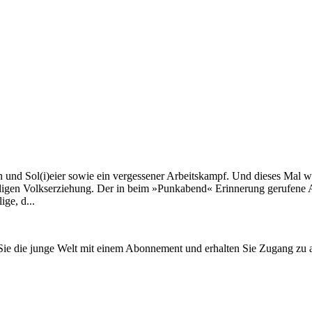
und Sol(i)eier sowie ein vergessener Arbeitskampf. Und dieses Mal war
ndigen Volkserziehung. Der in beim »Punkabend« Erinnerung gerufene A
ge, d...
n Sie die junge Welt mit einem Abonnement und erhalten Sie Zugang z