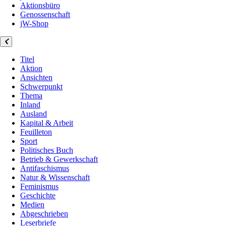
Aktionsbüro
Genossenschaft
jW-Shop
Titel
Aktion
Ansichten
Schwerpunkt
Thema
Inland
Ausland
Kapital & Arbeit
Feuilleton
Sport
Politisches Buch
Betrieb & Gewerkschaft
Antifaschismus
Natur & Wissenschaft
Feminismus
Geschichte
Medien
Abgeschrieben
Leserbriefe