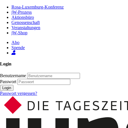
Zum
Rosa-Luxemburg-Konferenz
Inhalt
jW-Prozess
der
Aktionsbüro
Seite
Genossenschaft
Veranstaltungen
jW-Shop
Abo
Spende
Login
Benutzername
Passwort
Login
Passwort vergessen?