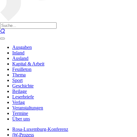
Ausgaben
Inland
Ausland
Kapital & Arbeit
Feuilleton
Thema
Sport
Geschichte
Beilage
Leserbriefe
Verlag
Veranstaltungen
Termine
Über uns
Rosa-Luxemburg-Konferenz
jW-Prozess