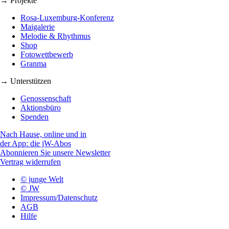
→ Projekte
Rosa-Luxemburg-Konferenz
Maigalerie
Melodie & Rhythmus
Shop
Fotowettbewerb
Granma
→ Unterstützen
Genossenschaft
Aktionsbüro
Spenden
Nach Hause, online und in
der App: die jW-Abos
Abonnieren Sie unsere Newsletter
Vertrag widerrufen
© junge Welt
© JW
Impressum/Datenschutz
AGB
Hilfe