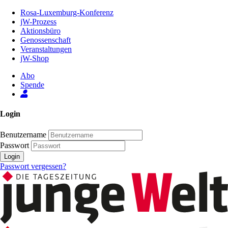
Zum
Rosa-Luxemburg-Konferenz
Inhalt
jW-Prozess
der
Aktionsbüro
Seite
Genossenschaft
Veranstaltungen
jW-Shop
Abo
Spende
Login
Benutzername
Passwort
Login
Passwort vergessen?