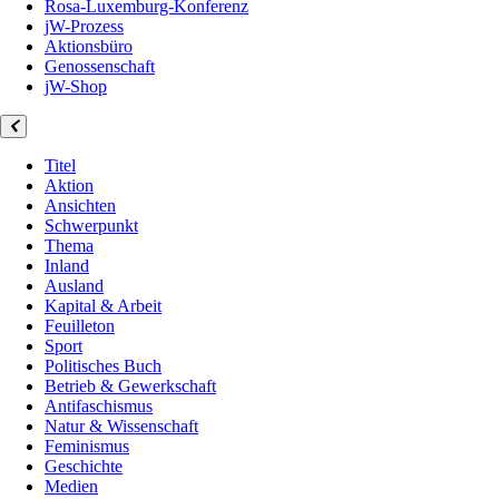
Rosa-Luxemburg-Konferenz
jW-Prozess
Aktionsbüro
Genossenschaft
jW-Shop
Titel
Aktion
Ansichten
Schwerpunkt
Thema
Inland
Ausland
Kapital & Arbeit
Feuilleton
Sport
Politisches Buch
Betrieb & Gewerkschaft
Antifaschismus
Natur & Wissenschaft
Feminismus
Geschichte
Medien