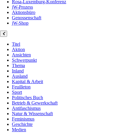
Rosa-Luxemburg-Konferenz
jW-Prozess
Aktionsbüro
Genossenschaft
jW-Shop
Titel
Aktion
Ansichten
Schwerpunkt
Thema
Inland
Ausland
Kapital & Arbeit
Feuilleton
Sport
Politisches Buch
Betrieb & Gewerkschaft
Antifaschismus
Natur & Wissenschaft
Feminismus
Geschichte
Medien