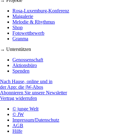
→ Projekte
Rosa-Luxemburg-Konferenz
Maigalerie
Melodie & Rhythmus
Shop
Fotowettbewerb
Granma
→ Unterstützen
Genossenschaft
Aktionsbüro
Spenden
Nach Hause, online und in
der App: die jW-Abos
Abonnieren Sie unsere Newsletter
Vertrag widerrufen
© junge Welt
© JW
Impressum/Datenschutz
AGB
Hilfe