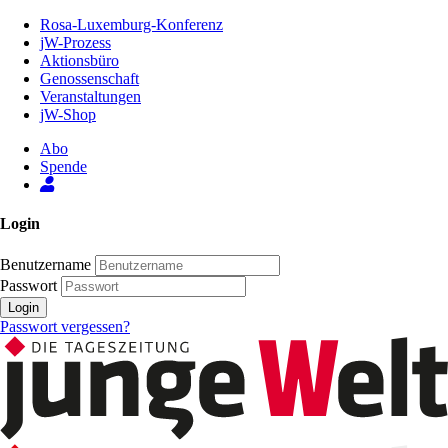
Zum
Rosa-Luxemburg-Konferenz
Inhalt
jW-Prozess
der
Aktionsbüro
Seite
Genossenschaft
Veranstaltungen
jW-Shop
Abo
Spende
Login
Benutzername
Passwort
Login
Passwort vergessen?