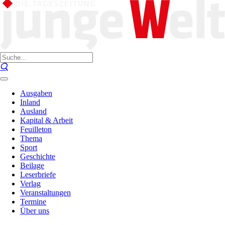
Ausgaben
Inland
Ausland
Kapital & Arbeit
Feuilleton
Thema
Sport
Geschichte
Beilage
Leserbriefe
Verlag
Veranstaltungen
Termine
Über uns