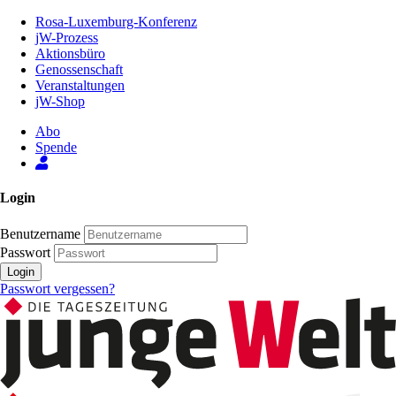
Zum
Rosa-Luxemburg-Konferenz
Inhalt
jW-Prozess
der
Aktionsbüro
Seite
Genossenschaft
Veranstaltungen
jW-Shop
Abo
Spende
Login
Benutzername
Passwort
Login
Passwort vergessen?