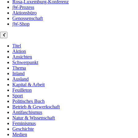
Rosa-Luxemburg-Konferenz
jW-Prozess
Aktionsbüro
Genossenschaft
jW-Shop
Titel
Aktion
Ansichten
Schwerpunkt
Thema
Inland
Ausland
Kapital & Arbeit
Feuilleton
Sport
Politisches Buch
Betrieb & Gewerkschaft
Antifaschismus
Natur & Wissenschaft
Feminismus
Geschichte
Medien