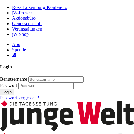
Zum
Rosa-Luxemburg-Konferenz
Inhalt
jW-Prozess
der
Aktionsbüro
Seite
Genossenschaft
Veranstaltungen
jW-Shop
Abo
Spende
Login
Benutzername
Passwort
Login
Passwort vergessen?