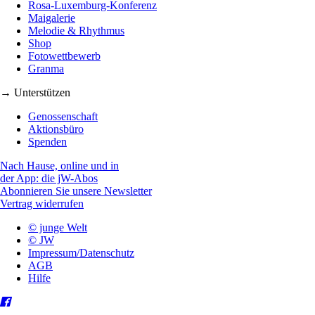
Rosa-Luxemburg-Konferenz
Maigalerie
Melodie & Rhythmus
Shop
Fotowettbewerb
Granma
→ Unterstützen
Genossenschaft
Aktionsbüro
Spenden
Nach Hause, online und in
der App: die jW-Abos
Abonnieren Sie unsere Newsletter
Vertrag widerrufen
© junge Welt
© JW
Impressum/Datenschutz
AGB
Hilfe