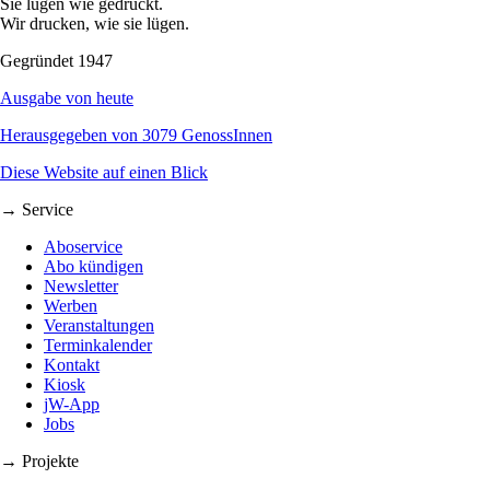
Sie lügen wie gedruckt.
Wir drucken, wie sie lügen.
Gegründet 1947
Ausgabe von heute
Herausgegeben von 3079 GenossInnen
Diese Website auf einen Blick
→ Service
Aboservice
Abo kündigen
Newsletter
Werben
Veranstaltungen
Terminkalender
Kontakt
Kiosk
jW-App
Jobs
→ Projekte