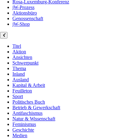
Rosa-Luxemburg-Konferenz
jW-Prozess
Aktionsbüro
Genossenschaft
jW-Shop
Titel
Aktion
Ansichten
Schwerpunkt
Thema
Inland
Ausland
Kapital & Arbeit
Feuilleton
Sport
Politisches Buch
Betrieb & Gewerkschaft
Antifaschismus
Natur & Wissenschaft
Feminismus
Geschichte
Medien